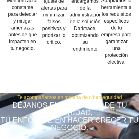
Monitorización
Adaptamos la
ajuste de
encargamos
constante
herramienta a
alertas para
de la
para detectar
los requisitos
minimizar
administración
y mitigar
específicos
falsos
de la solución
amenazas
de tu
positivos y
Darktrace,
antes de que
empresa para
priorizar lo
optimizando
impacten en
garantizar
crítico.
su
tu negocio.
una
rendimiento.
protección
efectiva.
Te acompañamos en materia de ciberseguridad
DÉJANOS ENCÁRGANOS DE TU
SEGURIDAD,
TÚ ENFÓCATE EN HACER CRECER TU
NEGOCIO.