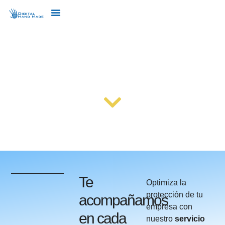
SOPORTE TÉCNICO DE
DARKTRACE
Te
Optimiza la
protección de tu
acompañamos
empresa con
en cada
nuestro
servicio