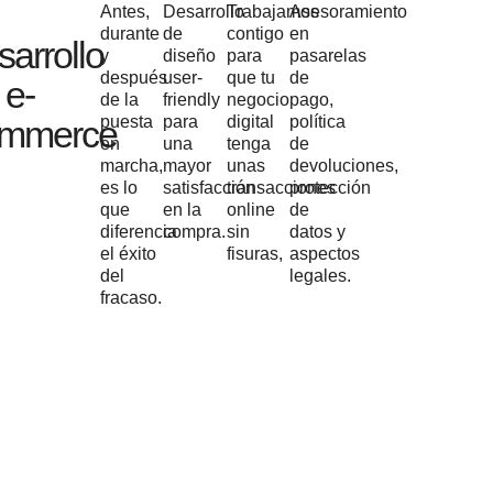
Antes,
Desarrollo
Trabajamos
Asesoramiento
durante
de
contigo
en
sarrollo
y
diseño
para
pasarelas
después
user-
que tu
de
 e-
de la
friendly
negocio
pago,
puesta
para
digital
política
mmerce
en
una
tenga
de
marcha,
mayor
unas
devoluciones,
es lo
satisfacción
transacciones
protección
que
en la
online
de
diferencia
compra.
sin
datos y
el éxito
fisuras,
aspectos
del
legales.
fracaso.