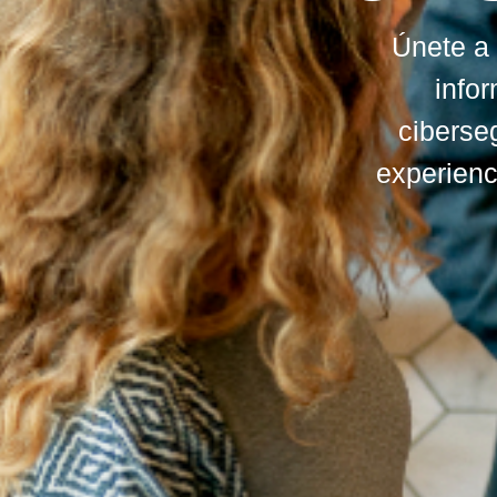
Únete a 
info
ciberse
experienc