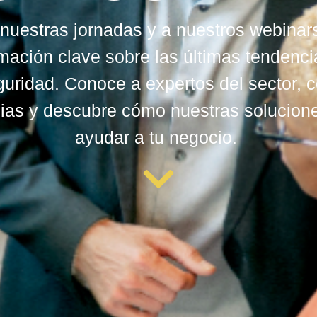
nuestras jornadas y a nuestros webinar
rmación clave sobre las últimas tendenci
guridad. Conoce a expertos del sector, 
ias y descubre cómo nuestras solucio
ayudar a tu negocio.