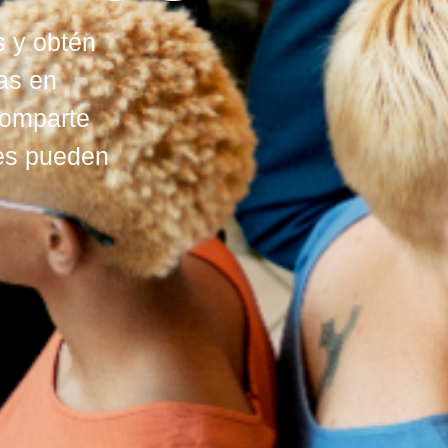
s y obtén
as en
comparte
nes pueden