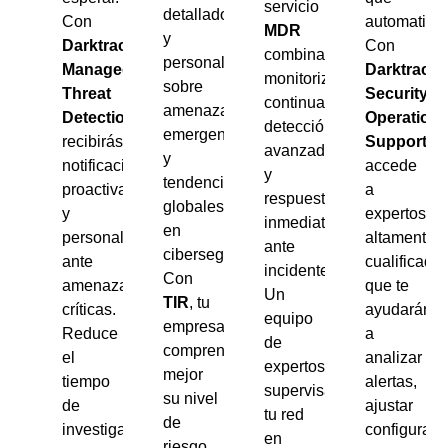
servicio
detallados
Con
automatizac
MDR
y
Darktrace
Con
combina
personalizados
Managed
Darktrace
monitorización
sobre
Threat
Security
continua,
amenazas
Detection
,
Operation
detección
emergentes
recibirás
Support
,
avanzada
y
notificaciones
accede
y
tendencias
proactivas
a
respuesta
globales
y
expertos
inmediata
en
personalizadas
altamente
ante
ciberseguridad.
ante
cualificado
incidentes.
Con
amenazas
que te
Un
TIR
, tu
críticas.
ayudarán
equipo
empresa
Reduce
a
de
comprende
el
analizar
expertos
mejor
tiempo
alertas,
supervisa
su nivel
de
ajustar
tu red
de
investigación
configuraci
en
riesgo,