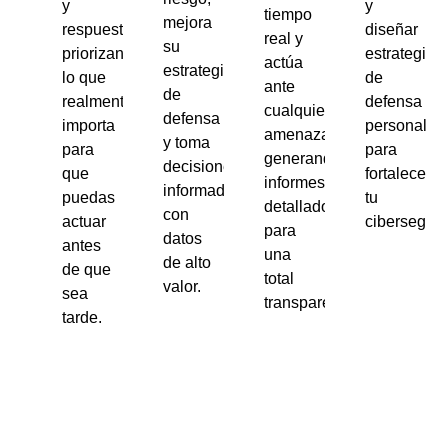
y
y
tiempo
mejora
respuesta,
diseñar
real y
su
priorizando
estrategias
actúa
estrategia
lo que
de
ante
de
realmente
defensa
cualquier
defensa
importa
personaliz
amenaza,
y toma
para
para
generando
decisiones
que
fortalecer
informes
informadas
puedas
tu
detallados
con
actuar
ciberseguri
para
datos
antes
una
de alto
de que
total
valor.
sea
transparencia.
tarde.