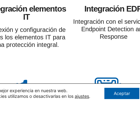
egración elementos
Integración ED
IT
Integración con el servi
Endpoint Detection a
xión y configuración de
Response
s los elementos IT para
a protección integral.
mejor experiencia en nuestra web.
Aceptar
s utilizamos o desactivarlas en los
ajustes
.
ección con IA 24x7
Protección disposi
móviles