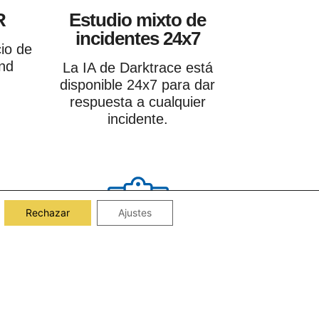
R
Estudio mixto de
incidentes 24x7
cio de
nd
La IA de Darktrace está
disponible 24x7 para dar
respuesta a cualquier
incidente.
Rechazar
Ajustes
tivos
Ejecución de playbooks