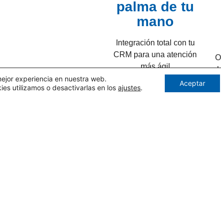
palma de tu
mano
Integración total con tu
CRM para una atención
O
más ágil
l
mejor experiencia en nuestra web.
Aceptar
s utilizamos o desactivarlas en los
ajustes
.
Gracias a nuestro
software, tus agentes
tendrán todo lo necesario
al alcance de un clic:
control total del teléfono
desde el PC,
l
visualización instantánea
de la ficha CRM del
d
cliente y herramientas
para gestionar las
llamadas de manera
eficiente (pausa,