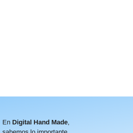
ER
En
Digital Hand Made
,
sabemos lo importante