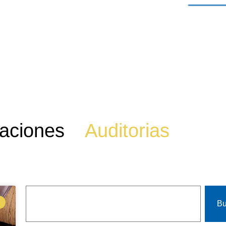
aciones
Auditorias
Bu