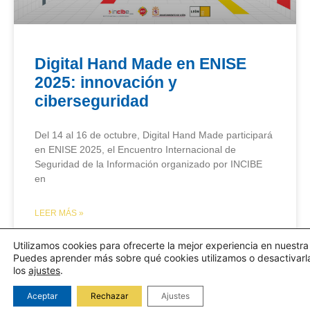
Digital Hand Made en ENISE
2025: innovación y
ciberseguridad
Del 14 al 16 de octubre, Digital Hand Made participará
en ENISE 2025, el Encuentro Internacional de
Seguridad de la Información organizado por INCIBE
en
LEER MÁS »
Utilizamos cookies para ofrecerte la mejor experiencia en nuestr
6 de octubre de 2025
No hay comentarios
Puedes aprender más sobre qué cookies utilizamos o desactivarl
los
ajustes
.
Aceptar
Rechazar
Ajustes