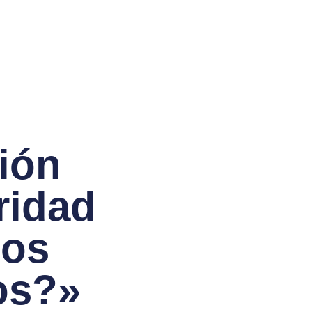
ión
ridad
mos
os?»