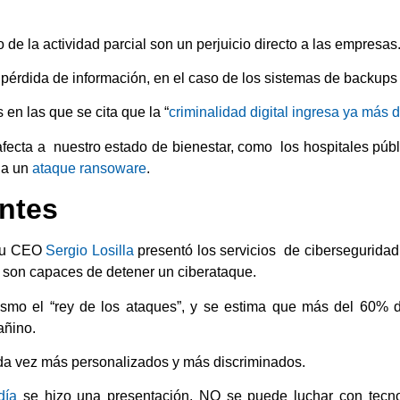
o de la actividad parcial son un perjuicio directo a las empresas
 pérdida de información, en el caso de los sistemas de backups
en las que se cita que la “
criminalidad digital ingresa ya más d
a afecta a nuestro estado de bienestar, como los hospitales púb
na un
ataque ransoware
.
antes
su CEO
Sergio Losilla
presentó los servicios de ciberseguridad
 son capaces de detener un ciberataque.
mo el “rey de los ataques”, y se estima que más del 60% de
añino.
a vez más personalizados y más discriminados.
día
se hizo una presentación, NO se puede luchar con tecno